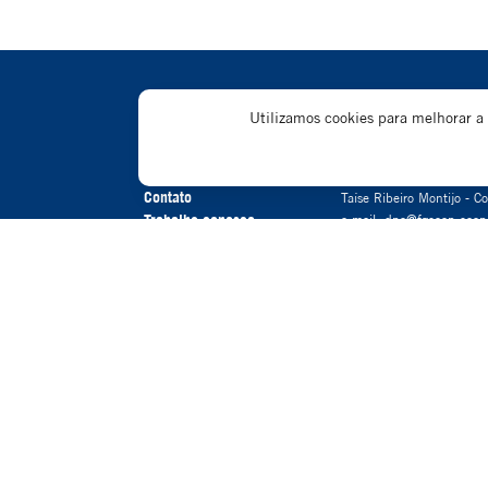
Utilizamos cookies para melhorar a
Perguntas frequentes
Política de privacidad
Resp. Tratamento de Dad
Contato
Taíse Ribeiro Montijo - Co
Trabalhe conosco
e-mail: dpo@fgcoop.coop
Sala de imprensa
Programa Portas Abertas
O Fundo Garantidor do Cooperativismo de Crédito - FGCoop al
qualquer modali
GARANTIA