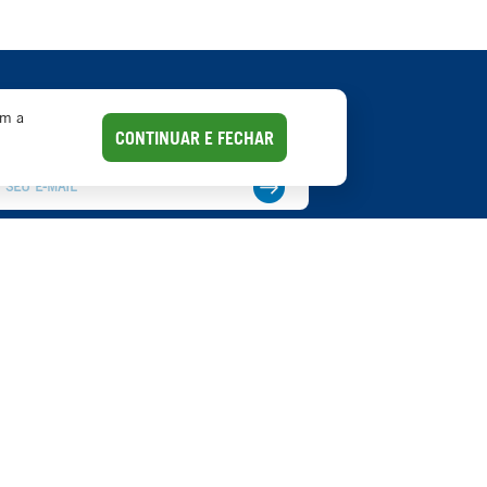
om a
stre-se em nossa lista
CONTINUAR E FECHAR
-mails para receber notícias.
empréstimos/financiamentos a pessoas físicas ou jurídicas em
iço ou operação.
 NEGÓCIOS