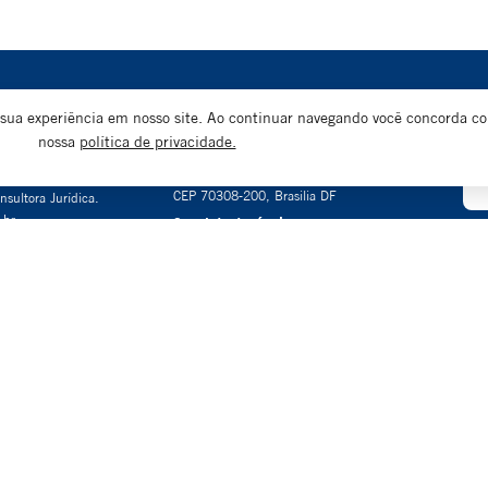
 sua experiência em nosso site. Ao continuar navegando você concorda c
Tel. + 55 61 3224-0449
Cada
nossa
política de privacidade.
Edifício Parque Cidade, SCS
de e
e
Quadra 9, Torre C, Sala 502
os Pessoais (DPO)
CEP 70308-200, Brasilia DF
nsultora Jurídica.
.br
Canal de denúncias
Regulamento Canal de denúncias
erta que NÃO é uma instituição financeira, não atua na concessão ou intermediação de 
dade. Portanto, ninguém é ou está autorizado a, em seu nome, oferecer tal tipo de serv
 DE DEPÓSITOS, SEGURANÇA PARA BONS